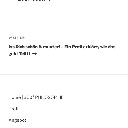
UNCATEGORIZED
Beitragsnavigation
Nächster
WEITER
Beitrag
Iss Dich schön & munter! – Ein Profi erklärt, wie das
geht Teil II
Home | 360° PHILOSOPHIE
Profil
Angebot