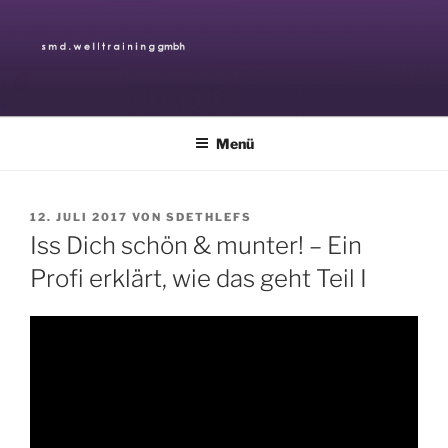
Zum
Inhalt
springen
SMD.WELLTRAINING GMBH
NUTRITION BEAUTY WELLNESS
Menü
VERÖFFENTLICHT
12. JULI 2017
VON
SDETHLEFS
AM
Iss Dich schön & munter! – Ein
Profi erklärt, wie das geht Teil I